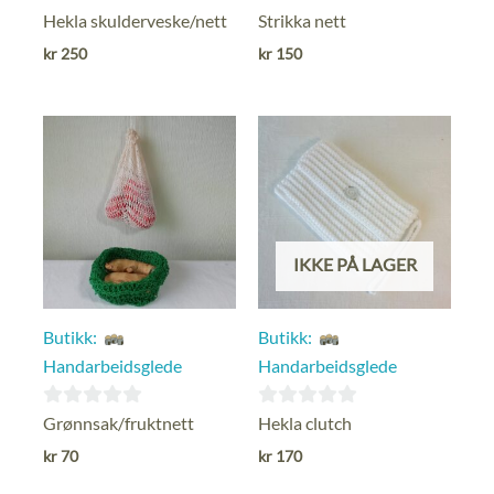
0
0
Hekla skulderveske/nett
Strikka nett
ut
ut
kr
250
kr
150
av
av
5
5
IKKE PÅ LAGER
Butikk:
Butikk:
Handarbeidsglede
Handarbeidsglede
0
0
Grønnsak/fruktnett
Hekla clutch
ut
ut
kr
70
kr
170
av
av