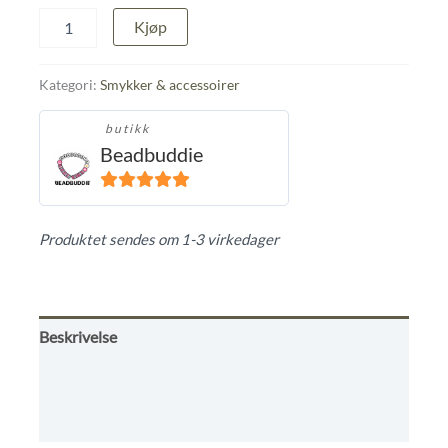
Appelsin
Kjøp
charm
med
glass
Kategori:
Smykker & accessoirer
perler
ring
butikk
🧡
Beadbuddie
🤍
antall
5
ut av 5
Produktet sendes om 1-3 virkedager
Beskrivelse
Omtaler (0)
Butikkens betingelser