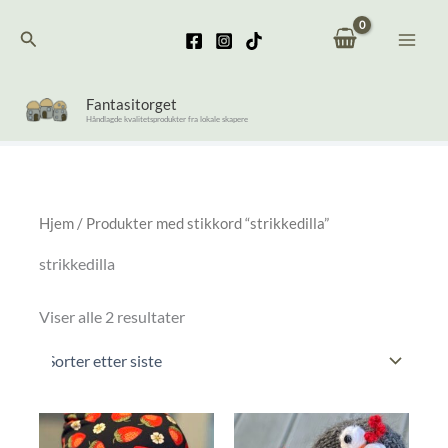
Hopp
Søk
rett
til
innholdet
Fantasitorget
Håndlagde kvalitetsprodukter fra lokale skapere
Hjem
/ Produkter med stikkord “strikkedilla”
strikkedilla
Sortert
Viser alle 2 resultater
etter
nyeste