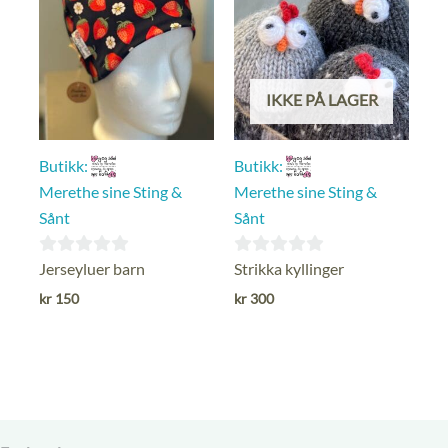
IKKE PÅ LAGER
Butikk:
Butikk:
Merethe sine Sting &
Merethe sine Sting &
Sånt
Sånt
0
0
Jerseyluer barn
Strikka kyllinger
ut
ut
kr
150
kr
300
av
av
5
5