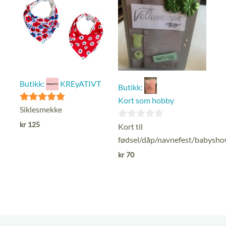
Butikk:
KREyATIVT
Butikk:
Kort som hobby
5
Siklesmekke
ut av 5
kr
125
0
Kort til
ut
fødsel/dåp/navnefest/babysh
av
kr
70
5