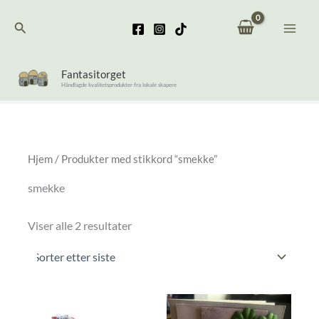
Hopp
Søk
rett
til
innholdet
Fantasitorget
Håndlagde kvalitetsprodukter fra lokale skapere
Hjem
/ Produkter med stikkord “smekke”
smekke
Sortert
Viser alle 2 resultater
etter
nyeste