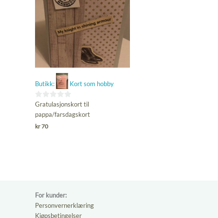
Butikk:
Kort som hobby
0
Gratulasjonskort til
ut
pappa/farsdagskort
av
kr
70
5
For kunder:
Personvernerklæring
Kjøpsbetingelser