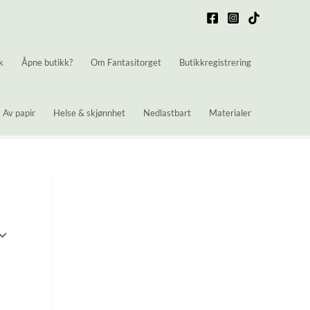
k
Åpne butikk?
Om Fantasitorget
Butikkregistrering
Av papir
Helse & skjønnhet
Nedlastbart
Materialer