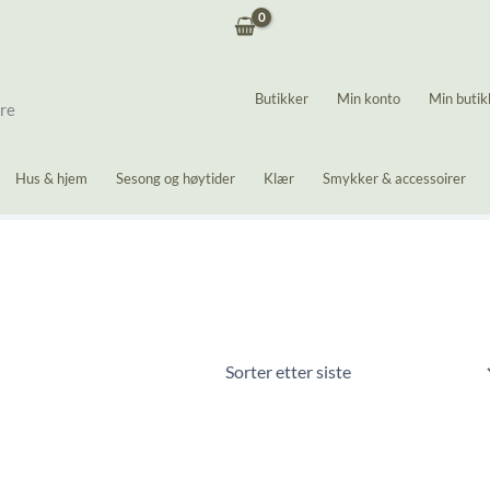
Butikker
Min konto
Min butik
ere
Hus & hjem
Sesong og høytider
Klær
Smykker & accessoirer