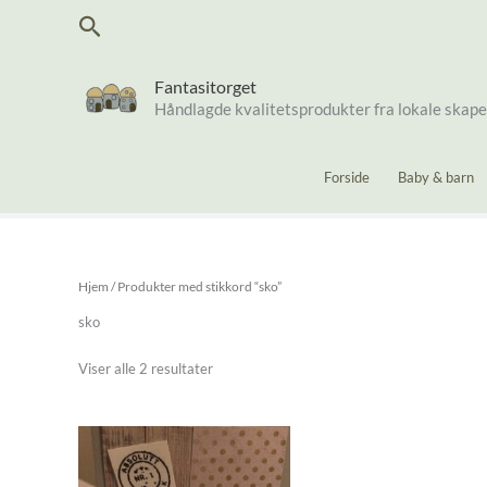
Hopp
Søk
rett
til
innholdet
Fantasitorget
Håndlagde kvalitetsprodukter fra lokale skap
Forside
Baby & barn
Hjem
/ Produkter med stikkord “sko”
sko
Sortert
Viser alle 2 resultater
etter
nyeste