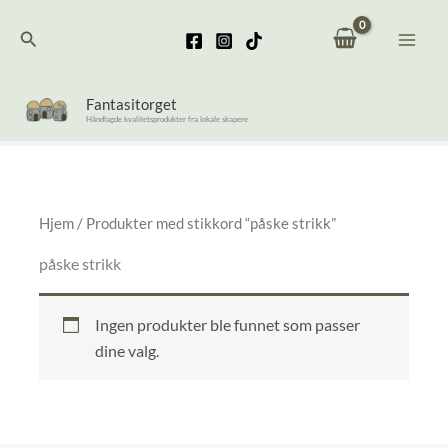
Hopp
Søk
rett
til
innholdet
Fantasitorget
Håndlagde kvalitetsprodukter fra lokale skapere
Hjem
/ Produkter med stikkord “påske strikk”
påske strikk
Ingen produkter ble funnet som passer
dine valg.