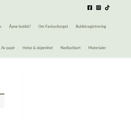
k
Åpne butikk?
Om Fantasitorget
Butikkregistrering
Av papir
Helse & skjønnhet
Nedlastbart
Materialer