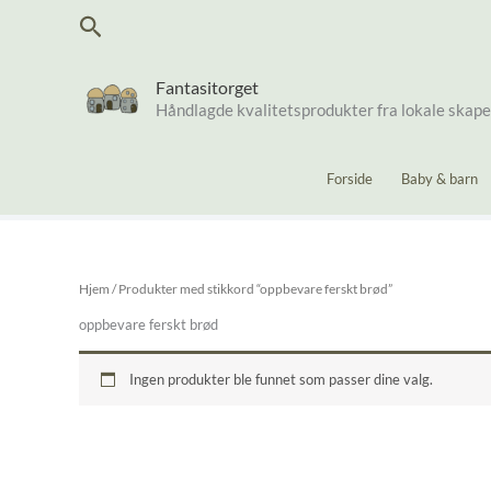
Hopp
Søk
rett
til
innholdet
Fantasitorget
Håndlagde kvalitetsprodukter fra lokale skap
Forside
Baby & barn
Hjem
/ Produkter med stikkord “oppbevare ferskt brød”
oppbevare ferskt brød
Ingen produkter ble funnet som passer dine valg.