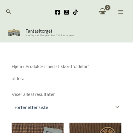
Hopp
Søk
rett
til
innholdet
Fantasitorget
Håndlagde kvalitetsprodukter fra lokale skapere
Hjem
/ Produkter med stikkord “oldefar”
oldefar
Sortert
Viser alle 8 resultater
etter
nyeste