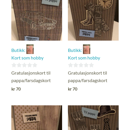
Butikk:
Butikk:
Kort som hobby
Kort som hobby
0
0
Gratulasjonskort til
Gratulasjonskort til
ut
ut
pappa/farsdagskort
pappa/farsdagskort
av
av
kr
70
kr
70
5
5