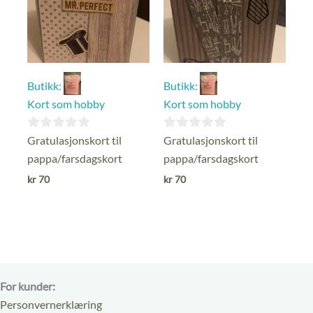
Butikk:
Butikk:
Kort som hobby
Kort som hobby
0
0
Gratulasjonskort til
Gratulasjonskort til
ut
ut
pappa/farsdagskort
pappa/farsdagskort
av
av
kr
70
kr
70
5
5
For kunder:
Personvernerklæring