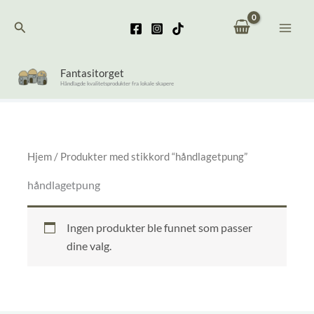
Hopp
Søk
rett
til
innholdet
Fantasitorget
Håndlagde kvalitetsprodukter fra lokale skapere
Hjem
/ Produkter med stikkord “håndlagetpung”
håndlagetpung
Ingen produkter ble funnet som passer
dine valg.