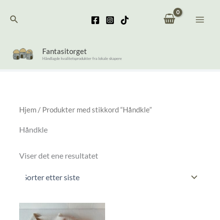
Hopp
Søk
rett
til
innholdet
Fantasitorget
Håndlagde kvalitetsprodukter fra lokale skapere
Hjem
/ Produkter med stikkord “Håndkle”
Håndkle
Viser det ene resultatet