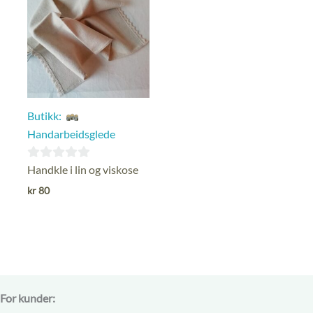
Butikk:
Handarbeidsglede
0
Handkle i lin og viskose
ut
kr
80
av
5
For kunder: