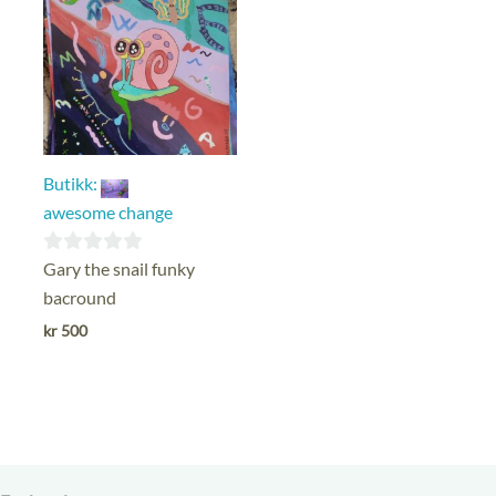
Butikk:
awesome change
0
Gary the snail funky
ut
bacround
av
kr
500
5