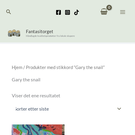
Hopp
Søk
rett
til
innholdet
Fantasitorget
Håndlagde kvalitetsprodukter fra lokale skapere
Hjem
/ Produkter med stikkord “Gary the snail”
Gary the snail
Viser det ene resultatet