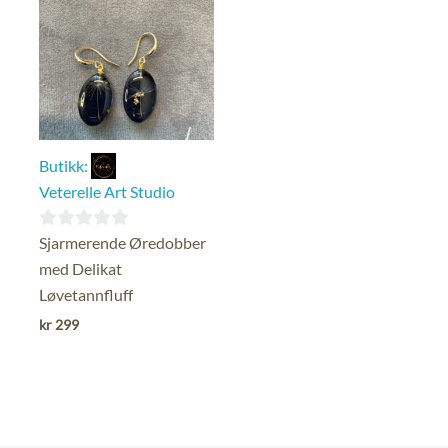
Butikk:
Veterelle Art Studio
0
Sjarmerende Øredobber
ut
med Delikat
av
Løvetannfluff
5
kr
299