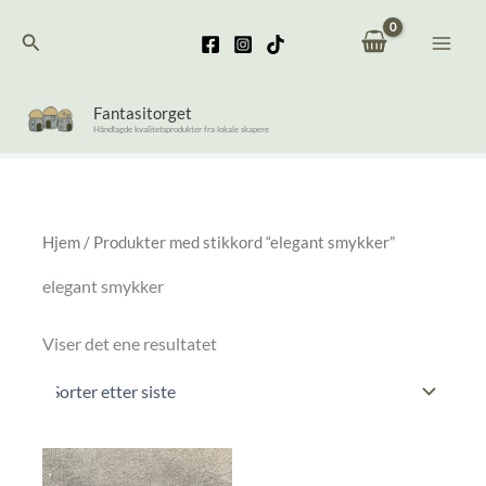
Hopp
Søk
rett
til
innholdet
Fantasitorget
Håndlagde kvalitetsprodukter fra lokale skapere
Hjem
/ Produkter med stikkord “elegant smykker”
elegant smykker
Viser det ene resultatet