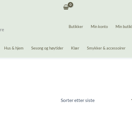
Butikker
Min konto
Min butik
ere
Hus & hjem
Sesong og høytider
Klær
Smykker & accessoirer