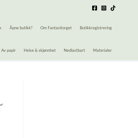
k
Åpne butikk?
Om Fantasitorget
Butikkregistrering
Av papir
Helse & skjønnhet
Nedlastbart
Materialer