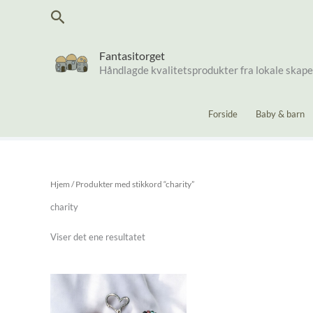
Hopp
Søk
rett
til
innholdet
Fantasitorget
Håndlagde kvalitetsprodukter fra lokale skap
Forside
Baby & barn
Hjem
/ Produkter med stikkord “charity”
charity
Viser det ene resultatet