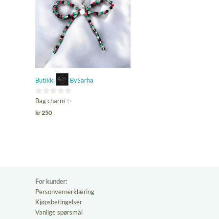
Butikk:
BySarha
0
Bag charm ✨
ut
kr
250
av
5
For kunder:
Personvernerklæring
Kjøpsbetingelser
Vanlige spørsmål