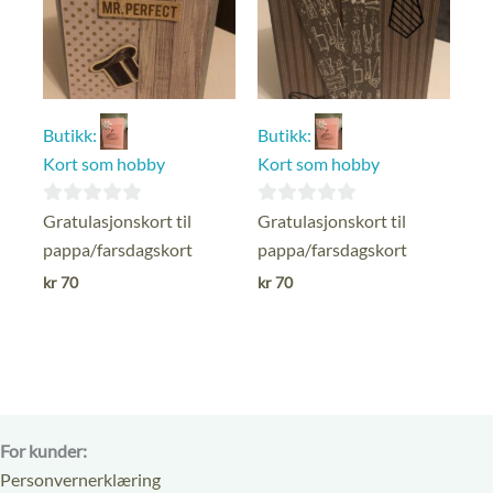
Butikk:
Butikk:
Kort som hobby
Kort som hobby
0
0
Gratulasjonskort til
Gratulasjonskort til
ut
ut
pappa/farsdagskort
pappa/farsdagskort
av
av
kr
70
kr
70
5
5
For kunder:
Personvernerklæring