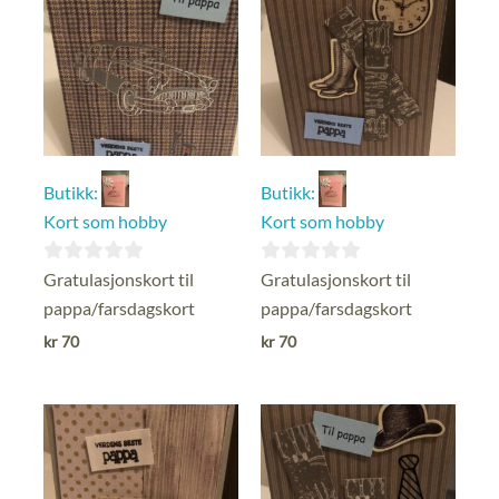
Butikk:
Butikk:
Kort som hobby
Kort som hobby
0
0
Gratulasjonskort til
Gratulasjonskort til
ut
ut
pappa/farsdagskort
pappa/farsdagskort
av
av
kr
70
kr
70
5
5