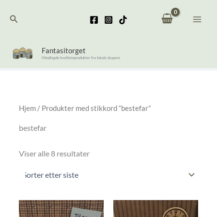
Hopp
Søk
rett
til
innholdet
Fantasitorget
Håndlagde kvalitetsprodukter fra lokale skapere
Hjem
/ Produkter med stikkord “bestefar”
bestefar
Sortert
Viser alle 8 resultater
etter
nyeste