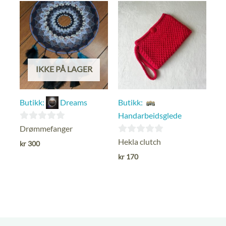
IKKE PÅ LAGER
Butikk:
Dreams
Butikk:
Handarbeidsglede
0
Drømmefanger
ut
0
Hekla clutch
kr
300
av
ut
kr
170
5
av
5