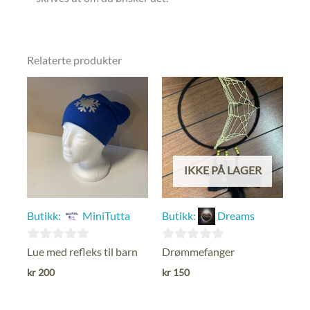
Relaterte produkter
IKKE PÅ LAGER
Butikk:
MiniTutta
Butikk:
Dreams
0
0
Lue med refleks til barn
Drømmefanger
ut
ut
kr
200
kr
150
av
av
5
5