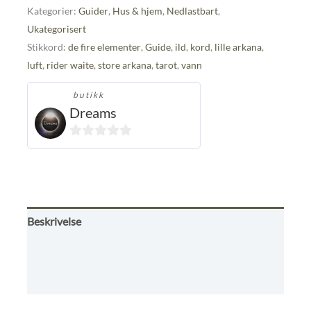
Rider
Kategorier:
Guider
,
Hus & hjem
,
Nedlastbart
,
waite
Ukategorisert
antall
Stikkord:
de fire elementer
,
Guide
,
ild
,
kord
,
lille arkana
,
luft
,
rider waite
,
store arkana
,
tarot
,
vann
butikk
Dreams
0
ut
av
5
Beskrivelse
Omtaler (0)
Kjøpsbetingelser