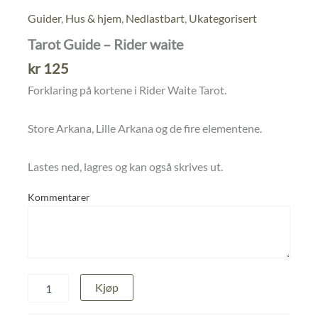
Guider
,
Hus & hjem
,
Nedlastbart
,
Ukategorisert
Tarot Guide – Rider waite
kr
125
Forklaring på kortene i Rider Waite Tarot.
Store Arkana, Lille Arkana og de fire elementene.
Lastes ned, lagres og kan også skrives ut.
Kommentarer
Tarot
Kjøp
Guide
-