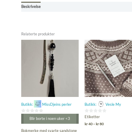
Beskrivelse
Omtaler (0)
Kjøpsbetingelser
Relaterte produkter
Butikk:
MissDjeins perler
Butikk:
Vesle My
0
0
Etiketter
Blir borte i noen uker <3
ut
ut
Prisområde:
kr
40
–
kr
80
kr 40
av
av
Bokmerke med svarte sandstone