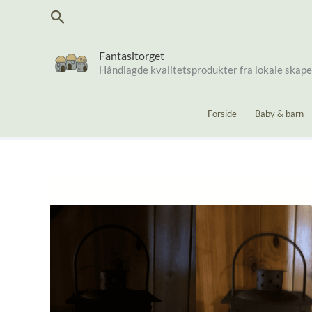
Hopp
Søk
rett
til
innholdet
Fantasitorget
Håndlagde kvalitetsprodukter fra lokale skap
Forside
Baby & barn