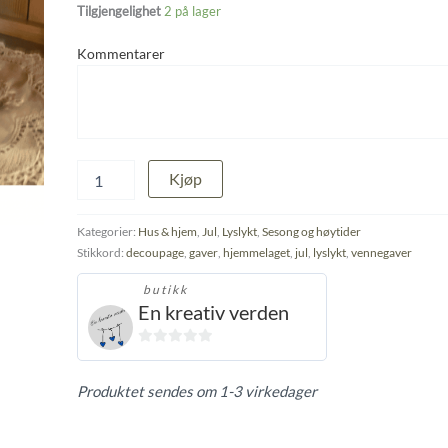
Tilgjengelighet
2 på lager
Kommentarer
Lyslykt
Kjøp
antall
Kategorier:
Hus & hjem
,
Jul
,
Lyslykt
,
Sesong og høytider
Stikkord:
decoupage
,
gaver
,
hjemmelaget
,
jul
,
lyslykt
,
vennegaver
butikk
En kreativ verden
0
ut
Produktet sendes om 1-3 virkedager
av
5