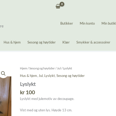
Butikker
Min konto
Min butik
ere
Hus & hjem
Sesong og høytider
Klær
Smykker & accessoirer
Hjem
/
Sesong og høytider
/
Jul
/ Lyslykt
Hus & hjem
,
Jul
,
Lyslykt
,
Sesong og høytider
Lyslykt
kr
100
Lyslykt med julemotiv av decoupage.
Vist med og uten lys. Høyde 13 cm.