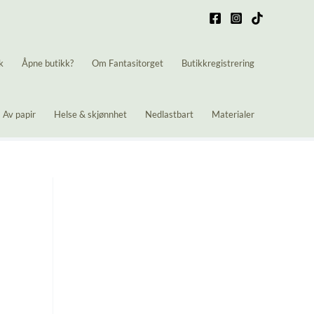
k
Åpne butikk?
Om Fantasitorget
Butikkregistrering
Av papir
Helse & skjønnhet
Nedlastbart
Materialer