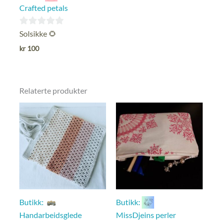
Crafted petals
0
Solsikke 🌻
ut
kr
100
av
5
Relaterte produkter
Butikk:
Butikk:
Handarbeidsglede
MissDjeins perler