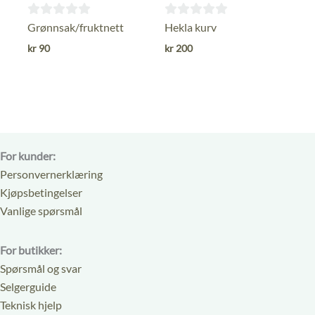
0
0
Grønnsak/fruktnett
Hekla kurv
ut
ut
kr
90
kr
200
av
av
5
5
For kunder:
Personvernerklæring
Kjøpsbetingelser
Vanlige spørsmål
For butikker:
Spørsmål og svar
Selgerguide
Teknisk hjelp