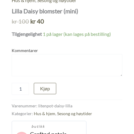
Hus & hjem
,
Sesong og høytider
Lilla Daisy blomster (mini)
Opprinnelig
Nåværende
kr
100
kr
40
pris
pris
Tilgjengelighet
1 på lager (kan lages på bestilling)
var:
er:
kr 100.
kr 40.
Kommentarer
Lilla
Kjøp
Daisy
blomster
(mini)
Varenummer:
litenpot-daisy-lilla
antall
Kategorier:
Hus & hjem
,
Sesong og høytider
butikk