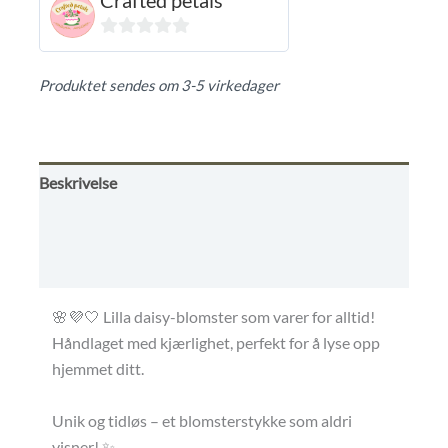
Crafted petals
0
ut
Produktet sendes om 3-5 virkedager
av
5
Beskrivelse
Omtaler (0)
Kjøpsbetingelser
🌸💜🤍 Lilla daisy-blomster som varer for alltid!
Håndlaget med kjærlighet, perfekt for å lyse opp
hjemmet ditt.
Unik og tidløs – et blomsterstykke som aldri
visner! ✨