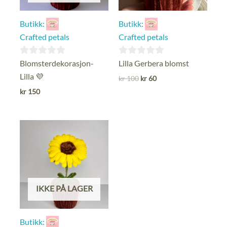
Butikk:
Butikk:
Crafted petals
Crafted petals
0
0
Blomsterdekorasjon-
Lilla Gerbera blomst
ut
ut
Lilla 💜
Opprinnelig
Nåværende
kr
100
kr
60
pris
pris
av
av
kr
150
var:
er:
5
5
kr 100.
kr 60.
IKKE PÅ LAGER
Butikk: