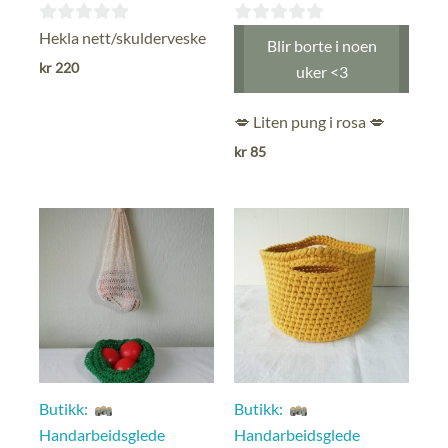
0
0
Hekla nett/skulderveske
Blir borte i noen
ut
ut
kr
220
uker <3
av
av
5
5
💋 Liten pung i rosa 💋
kr
85
Butikk:
Butikk:
Handarbeidsglede
Handarbeidsglede