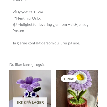
📐Høyde: ca 15 cm
📍Henting i Oslo.
📦 Mulighet for levering gjennom HeltHjem og
Posten
Ta gjerne kontakt dersom du lurer på noe.
Du liker kanskje også…
Tilbud!
Tilbud!
IKKE PÅ LAGER