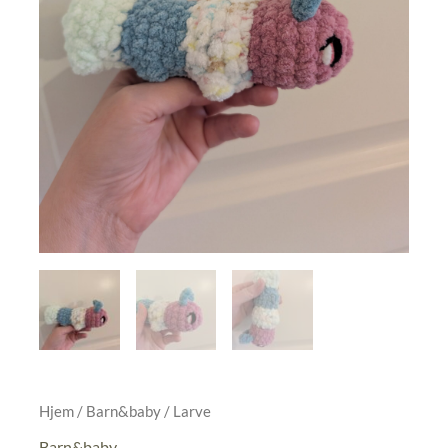
Hjem
/
Barn&baby
/ Larve
Barn&baby