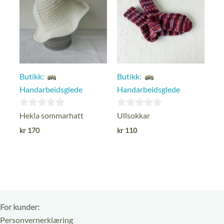
Butikk:
Butikk:
Handarbeidsglede
Handarbeidsglede
0
0
Hekla sommarhatt
Ullsokkar
ut
ut
kr
170
kr
110
av
av
5
5
For kunder:
Personvernerklæring