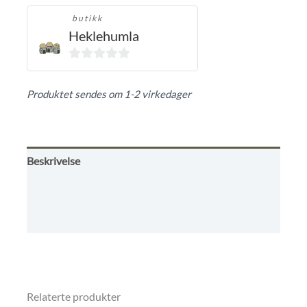
butikk
Heklehumla
0
ut
Produktet sendes om 1-2 virkedager
av
5
Beskrivelse
Omtaler (0)
Butikkens betingelser
Relaterte produkter