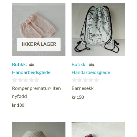
IKKE PÅ LAGER
Butikk:
Butikk:
Handarbeidsglede
Handarbeidsglede
0
0
Romper prematur/liten
Barnesekk
ut
ut
nyfødd
kr
150
av
av
kr
130
5
5