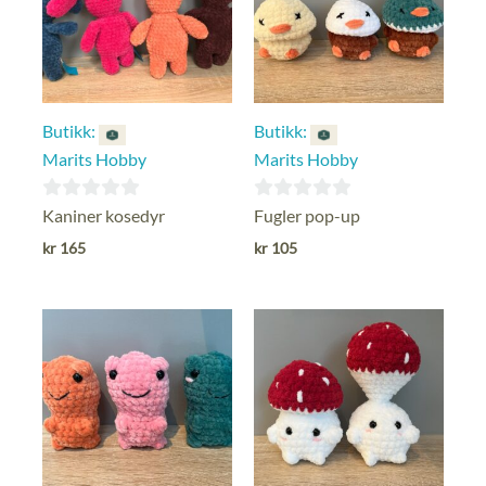
Butikk:
Butikk:
Marits Hobby
Marits Hobby
0
0
Kaniner kosedyr
Fugler pop-up
ut
ut
kr
165
kr
105
av
av
5
5