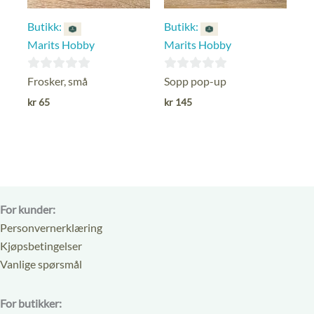
Butikk:
Butikk:
Marits Hobby
Marits Hobby
0
0
Frosker, små
Sopp pop-up
ut
ut
kr
65
kr
145
av
av
5
5
For kunder:
Personvernerklæring
Kjøpsbetingelser
Vanlige spørsmål
For butikker: