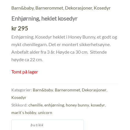
Barn&baby
,
Barnerommet
,
Dekorasjoner
,
Kosedyr
Enhjørning, heklet kosedyr
kr
295
Enhjørning. Kosedyr heklet i Honey Bunny, et godt og
mykt chenillegarn. Det er montert sikkerhetsøyne.
Anbefalt alder fra 3 år. Høyde ca 30 cm. Sittende
høyde ca 22 cm.
Tomt på lager
Kategorier:
Barn&baby
,
Barnerommet
,
Dekorasjoner
,
Kosedyr
Stikkord:
chenille
,
enhjørning
,
honey bunny
,
kosedyr
,
marit`s hobby
,
unicorn
butikk