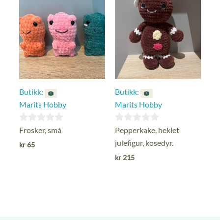
Butikk:
Butikk:
Marits Hobby
Marits Hobby
0
0
Frosker, små
Pepperkake, heklet
ut
ut
julefigur, kosedyr.
kr
65
av
av
kr
215
5
5