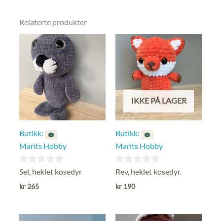
Relaterte produkter
IKKE PÅ LAGER
Butikk:
Butikk:
Marits Hobby
Marits Hobby
0
0
Sel, heklet kosedyr
Rev, heklet kosedyr.
ut
ut
kr
265
kr
190
av
av
5
5