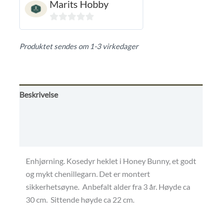
Marits Hobby
0
ut
Produktet sendes om 1-3 virkedager
av
5
Beskrivelse
Omtaler (0)
Frakt - retur - betaling
Enhjørning. Kosedyr heklet i Honey Bunny, et godt
og mykt chenillegarn. Det er montert
sikkerhetsøyne. Anbefalt alder fra 3 år. Høyde ca
30 cm. Sittende høyde ca 22 cm.