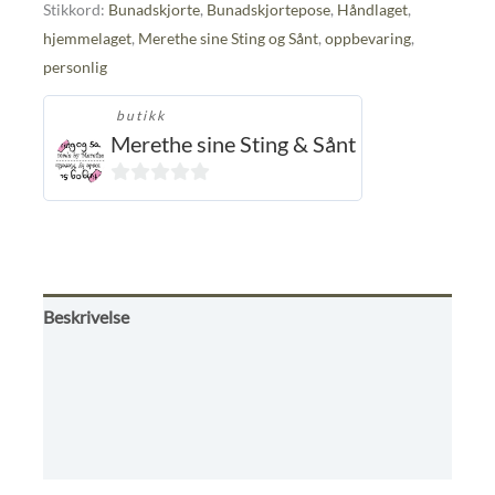
bunadskjorter
Stikkord:
Bunadskjorte
,
Bunadskjortepose
,
Håndlaget
,
antall
hjemmelaget
,
Merethe sine Sting og Sånt
,
oppbevaring
,
personlig
butikk
Merethe sine Sting & Sånt
0
ut
av
5
Beskrivelse
Tilleggsinformasjon
Omtaler (0)
Kjøpsbetingelser