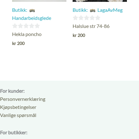
Butikk:
Butikk:
LagaAvMeg
Handarbeidsglede
0
Halslue str 74-86
ut
0
Hekla poncho
kr
200
av
ut
kr
200
5
av
5
For kunder:
Personvernerklæring
Kjøpsbetingelser
Vanlige spørsmål
For butikker: