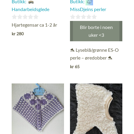
Butikk:
Butikk:
Handarbeidsglede
MissDjeins perler
0
0
Hjartegensar ca 1-2 år
Blir borte i noen
ut
ut
kr
280
uker <3
av
av
5
5
🐬 Lyseblå/grønne ES-O
perle – øredobber 🐬
kr
65