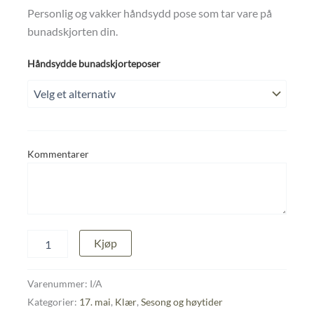
Personlig og vakker håndsydd pose som tar vare på
bunadskjorten din.
Håndsydde bunadskjorteposer
Kommentarer
Håndsydde
Kjøp
bunadskjorteposer
–
Skånsom
Varenummer:
I/A
oppbevaring
Kategorier:
17. mai
,
Klær
,
Sesong og høytider
av