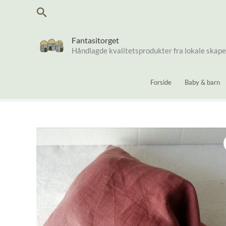
Hopp
Søk
rett
til
innholdet
Fantasitorget
Håndlagde kvalitetsprodukter fra lokale skap
Forside
Baby & barn