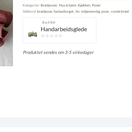
Kategorier:
Brødposer
,
Hus & hjem
,
Kjøkken
,
Poser
Stikkord:
brødpose
,
fantasitorget.
,
lin
,
miljøvennlig
,
pose.
,
runde brød
butikk
Handarbeidsglede
0
ut
Produktet sendes om 3-5 virkedager
av
5