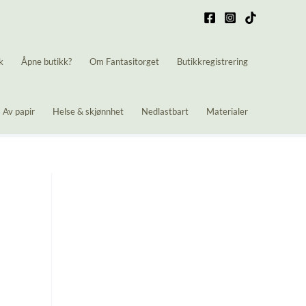
k
Åpne butikk?
Om Fantasitorget
Butikkregistrering
Av papir
Helse & skjønnhet
Nedlastbart
Materialer