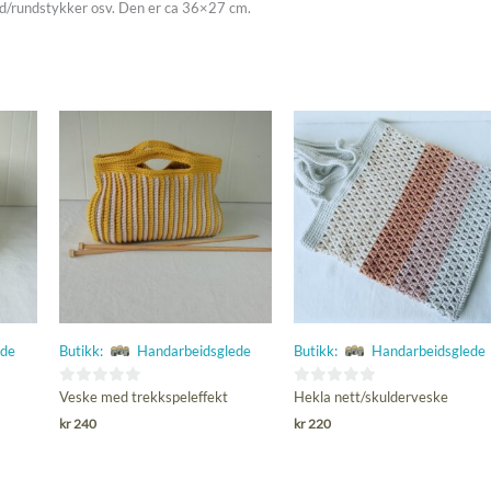
rød/rundstykker osv. Den er ca 36×27 cm.
ede
Butikk:
Handarbeidsglede
Butikk:
Handarbeidsglede
0
0
Veske med trekkspeleffekt
Hekla nett/skulderveske
ut
ut
kr
240
kr
220
av
av
5
5