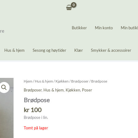
Butikker
Min konto
Min butik
ere
Hus & hjem
Sesong og høytider
Klær
Smykker & accessoirer
Hjem
/
Hus & hjem
/
Kjøkken
/
Brødposer
/ Brødpose
Brødposer
,
Hus & hjem
,
Kjøkken
,
Poser
Brødpose
kr
100
Brødpose i lin.
Tomt på lager