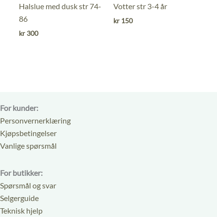
0
0
Halslue med dusk str 74-
Votter str 3-4 år
ut
ut
86
kr
150
av
av
kr
300
5
5
For kunder:
Personvernerklæring
Kjøpsbetingelser
Vanlige spørsmål
For butikker:
Spørsmål og svar
Selgerguide
Teknisk hjelp