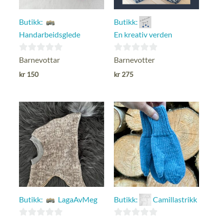
Butikk:
Butikk:
Handarbeidsglede
En kreativ verden
0
0
Barnevottar
Barnevotter
ut
ut
kr
150
kr
275
av
av
5
5
Butikk:
LagaAvMeg
Butikk:
Camillastrikk