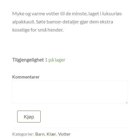
Myke og varme votter til de minste, laget i luksuriøs
alpakkaull. Søte bamse-detaljer gjør dem ekstra
koselige for små hender.
Tilgjengelighet
1 på lager
Kommentarer
Bamsevotter
Kjøp
antall
Kategorier:
Barn
,
Klær
,
Votter