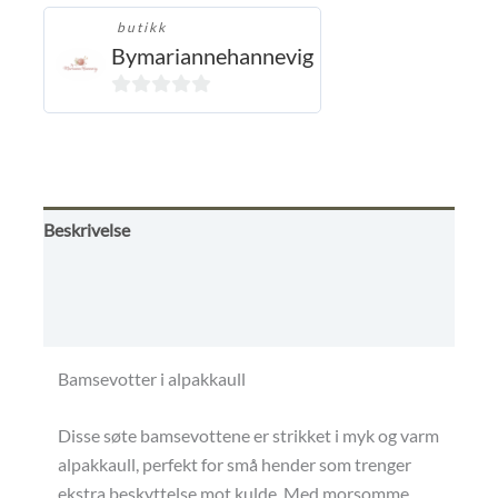
butikk
Bymariannehannevig
0
ut
av
5
Beskrivelse
Omtaler (0)
Butikkens betingelser
Bamsevotter i alpakkaull
Disse søte bamsevottene er strikket i myk og varm
alpakkaull, perfekt for små hender som trenger
ekstra beskyttelse mot kulde. Med morsomme