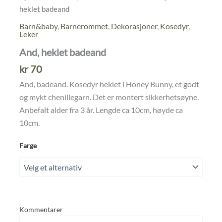
heklet badeand
Barn&baby
,
Barnerommet
,
Dekorasjoner
,
Kosedyr
,
Leker
And, heklet badeand
kr
70
And, badeand. Kosedyr heklet i Honey Bunny, et godt
og mykt chenillegarn. Det er montert sikkerhetsøyne.
Anbefalt alder fra 3 år. Lengde ca 10cm, høyde ca
10cm.
Farge
Kommentarer