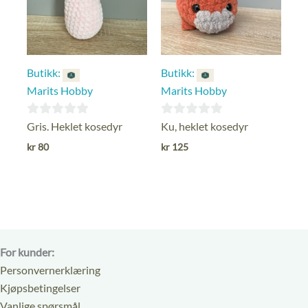
Butikk:
Butikk:
Marits Hobby
Marits Hobby
0
0
Gris. Heklet kosedyr
Ku, heklet kosedyr
ut
ut
kr
80
kr
125
av
av
5
5
For kunder:
Personvernerklæring
Kjøpsbetingelser
Vanlige spørsmål