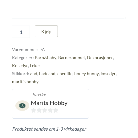
And,
Kjøp
heklet
badeand
antall
Varenummer:
I/A
Kategorier:
Barn&baby
,
Barnerommet
,
Dekorasjoner
,
Kosedyr
,
Leker
Stikkord:
and
,
badeand
,
chenille
,
honey bunny
,
kosedyr
,
marit`s hobby
butikk
Marits Hobby
0
ut
Produktet sendes om 1-3 virkedager
av