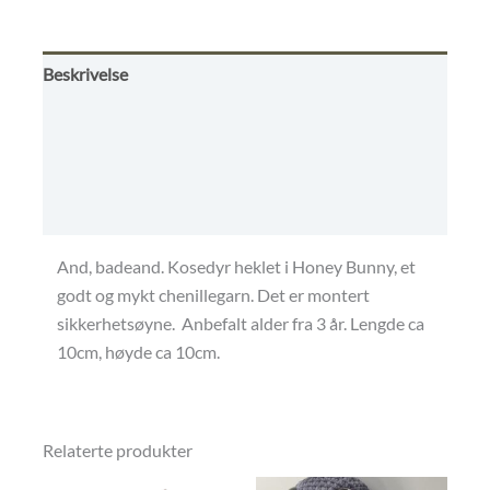
5
Beskrivelse
Tilleggsinformasjon
Omtaler (0)
Frakt - retur - betaling
And, badeand. Kosedyr heklet i Honey Bunny, et
godt og mykt chenillegarn. Det er montert
sikkerhetsøyne. Anbefalt alder fra 3 år. Lengde ca
10cm, høyde ca 10cm.
Relaterte produkter