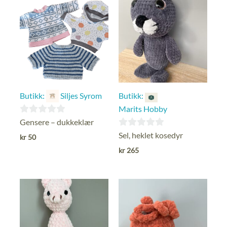
Butikk:
Siljes Syrom
Butikk:
Marits Hobby
0
Gensere – dukkeklær
ut
0
Sel, heklet kosedyr
kr
50
av
ut
kr
265
5
av
5