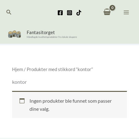
Hopp
Søk
rett
til
innholdet
Fantasitorget
Håndlagde kvalitetsprodukter fra lokale skapere
Hjem
/ Produkter med stikkord “kontor”
kontor
Ingen produkter ble funnet som passer
dine valg.