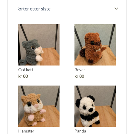
nyeste
Grå katt
Bever
kr
80
kr
80
Hamster
Panda