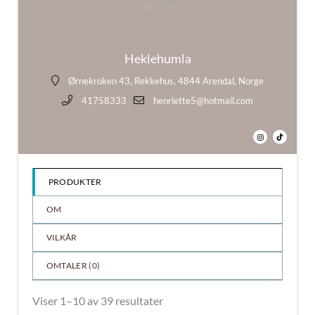
0
ut
Heklehumla
av
5
Ørnekroken 43, Rekkehus, 4844 Arendal, Norge
41758333
henriette5@hotmail.com
PRODUKTER
OM
VILKÅR
OMTALER (
0
)
Sortert
Viser 1–10 av 39 resultater
etter