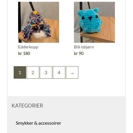
Edderkopp
Blå isbjørn
kr
180
kr
90
1
2
3
4
→
KATEGORIER
Smykker & accessoirer